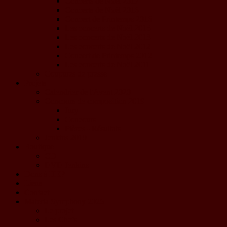
Concerts de Noël 2017
Concerts de Noël 2016
Concert de Printemps 2016
Les concerts de Noël 2015
Les concerts de Noël 2013
Les concerts de Noël 2012
Concert de Printemps 2012
Les concerts de Noël 2011
Coupures de presse
Projets
Calendrier de l'Avent 2020
Concours de composition 2019
Jury
Concours
Pièces - Résultats
Jenkins 2019
Boutique
CD
DVD Jenkins
Dons à HEP
Liens
Contact
Materia Symphony 2026
Le projet
Les Chefs