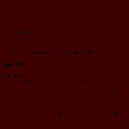
Le Choeur
L'Harmonie d'Eybens-Poisat
Billetterie
Solutions partenaires - Mécénat
Programme - Materia Symphony - 23 et 24 mai 2026
Vous êtes ici :
Accueil
Médias
Coupures de presse
Eybens - Nouvel Essor de la Fanfare - 18/03/1960
Agenda
Août 2026
Lun
Mar
3
4
5
10
11
12
17
18
19
24
25
26
31