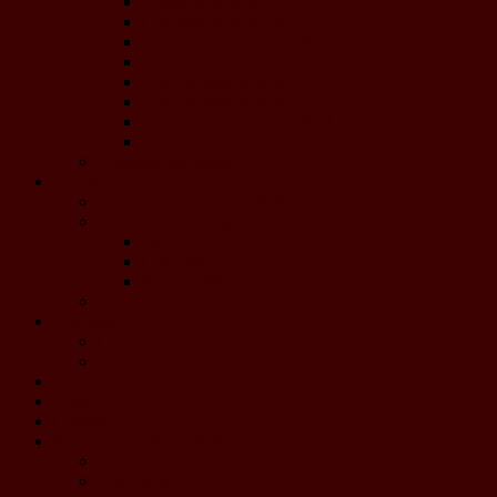
Concerts de Noël 2017
Concerts de Noël 2016
Concert de Printemps 2016
Les concerts de Noël 2015
Les concerts de Noël 2013
Les concerts de Noël 2012
Concert de Printemps 2012
Les concerts de Noël 2011
Coupures de presse
Projets
Calendrier de l'Avent 2020
Concours de composition 2019
Jury
Concours
Pièces - Résultats
Jenkins 2019
Boutique
CD
DVD Jenkins
Dons à HEP
Liens
Contact
Materia Symphony 2026
Le projet
Les Chefs