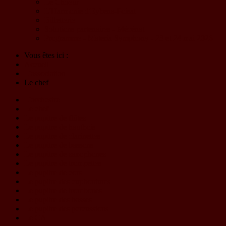
Le Choeur
L'Harmonie d'Eybens-Poisat
Billetterie
Solutions partenaires - Mécénat
Programme - Materia Symphony - 23 et 24 mai 2026
Vous êtes ici :
Accueil
L'association
Le chef
L'orchestre
Le chef
Le pupitre de flûtes
Le pupitre de hautbois
Le pupitre de clarinettes
Le pupitre de bassons
Le pupitre de saxophones
Le pupitre de trompettes
Le pupitre de cors
Le pupitre des euphoniums
Le pupitre de trombones
Le pupitre des basses
Le pupitre des percussions
Le CA